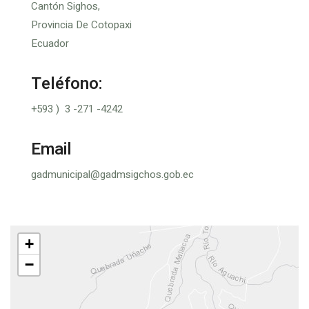
Cantón Sighos,
Provincia De Cotopaxi
Ecuador
Teléfono:
+593 ) 3 -271 -4242
Email
gadmunicipal@gadmsigchos.gob.ec
+
−