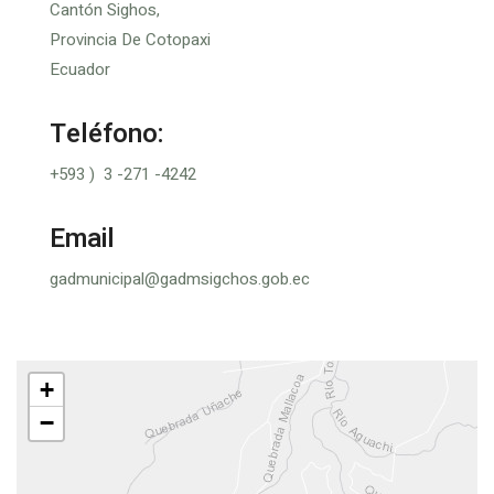
Cantón Sighos,
Provincia De Cotopaxi
Ecuador
Teléfono:
+593 ) 3 -271 -4242
Email
gadmunicipal@gadmsigchos.gob.ec
+
−